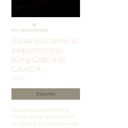
SKU: 364215375135191
Salsa piccante al
peperoncino
King Cobra di
GAAGA
Prezzo
5,99 £
Esaurito
La salsa piccante King
Cobra Stinging Hot Chilli
di GAAGA è
realizzata con