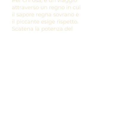
Per chi osa, è un viaggio
attraverso un regno in cui
il sapore regna sovrano e
il piccante esige rispetto.
Scatena la potenza del
King Cobra e lascia che
ogni pasto diventi una
leggenda a sé stante.
Cogli il morso. Senti il
bruciore. Domina il
piccante con la salsa
piccante King Cobra
Stinging Hot Chilli di
GAAGA.
INFORMAZIONI SUL
PRODOTTO
La salsa piccante King Cobra