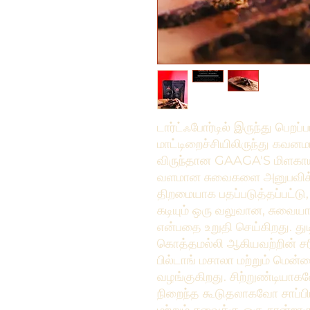
டார்ட்ஃபோர்டில் இருந்து பெறப்
மாட்டிறைச்சியிலிருந்து கவ
விருந்தான GAAGA'S மிளகாய் 
வளமான சுவைகளை அனுபவிக்கவும
திறமையாக பதப்படுத்தப்பட்டு, 
கடியும் ஒரு வலுவான, சுவை
என்பதை உறுதி செய்கிறது. து
கொத்தமல்லி ஆகியவற்றின் 
பில்டாங் மசாலா மற்றும் மெ
வழங்குகிறது. சிற்றுண்டியாக
நிறைந்த கூடுதலாகவோ சாப்பி
மற்றும் சுவைக்கு ஒரு சான்றா