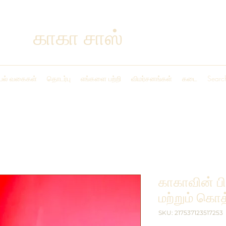
காகா சாஸ்
ல் வகைகள்
தொடர்பு
எங்களை பற்றி
விமர்சனங்கள்
கடை
Search
காகாவின் பி
மற்றும் கொத
SKU: 217537123517253