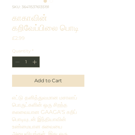
SKU: 364115376135191
காகாவின்
கறிவேப்பிலை பொடி
Price
£2.99
Quantity
*
Add to Cart
எட்டு தனித்துவமான மசாலாப்
பொருட்களின் ஒரு சிறந்த
கலவையான GAAGA'S கறிப்
பொடியுடன் இந்தியாவின்
உண்மையான சுவையை
அனுபவியுங்கள், இது ஒரு