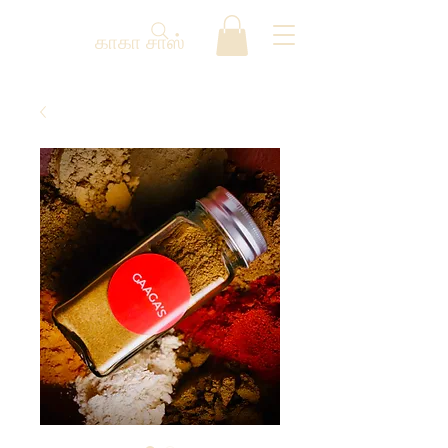
காகா சாஸ்