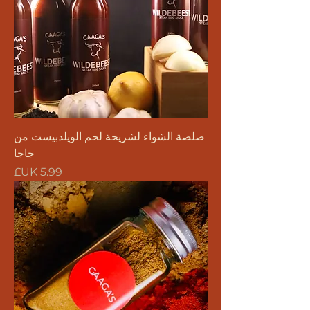
صلصة الشواء لشريحة لحم الويلدبيست من
جاجا
السعر