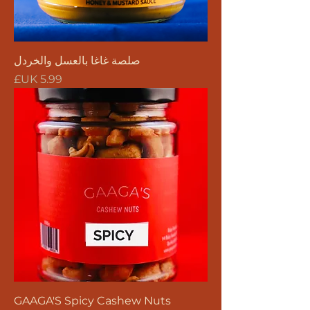
صلصة غاغا بالعسل والخردل
السعر
GAAGA'S Spicy Cashew Nuts