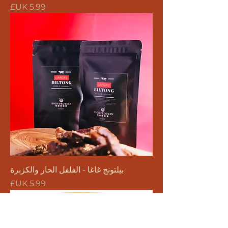
السعر
بيلتونج غاغا - الفلفل الحار والكزبرة
السعر
New Product