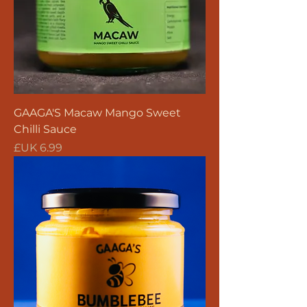
GAAGA'S Macaw Mango Sweet
Chilli Sauce
السعر