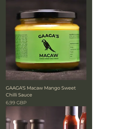
GAAGA'S Macaw Mango Sweet
Chilli Sauce
Precio
6,99 GBP