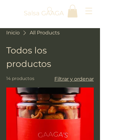
Salsa GAAGA
Inicio
All Products
Todos los
productos
14 productos
Filtrar y ordenar