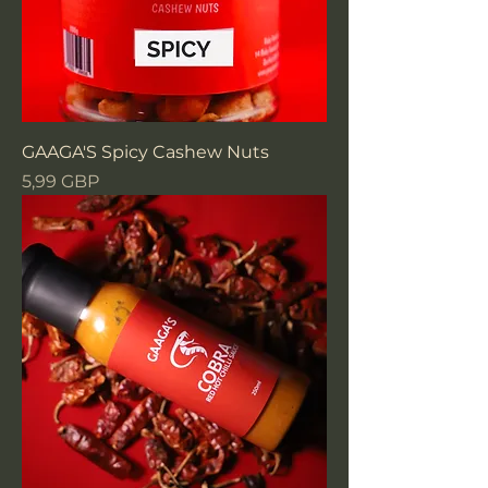
GAAGA'S Spicy Cashew Nuts
Precio
5,99 GBP