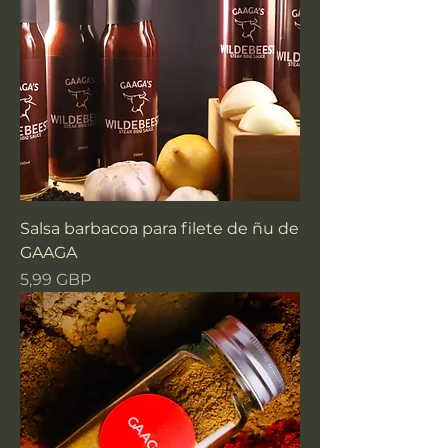
Salsa barbacoa para filete de ñu de
GAAGA
Precio
5,99 GBP