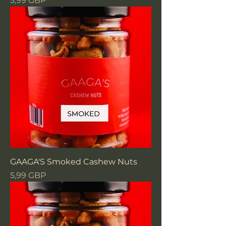
5,99 GBP
GAAGA'S Smoked Cashew Nuts
Precio
5,99 GBP