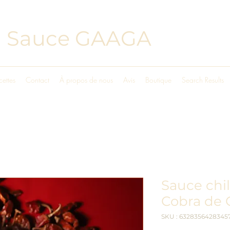
Sauce GAAGA
cettes
Contact
À propos de nous
Avis
Boutique
Search Results
Sauce chi
Cobra de
SKU : 6328356428345