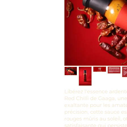
Libérez l'essence arden
Red Chilli de Gaaga, un
exaltante pour les amat
précision, cette sauce 
rouges mûris au soleil, o
satisfaisante qui persi