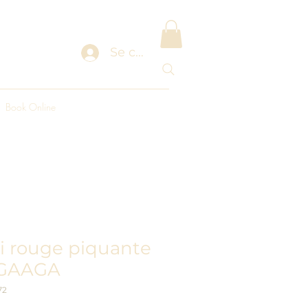
Se connecter
Book Online
li rouge piquante
 GAAGA
72