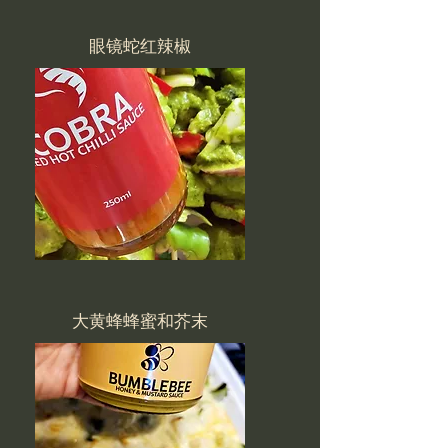
眼镜蛇红辣椒
大黄蜂蜂蜜和芥末