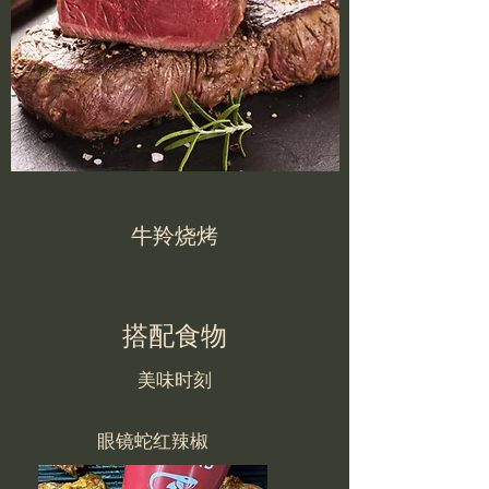
牛羚烧烤
搭配食物
美味时刻
眼镜蛇红辣椒