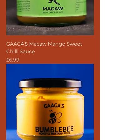
GAAGA'S Macaw Mango Sweet
Chilli Sauce
價格
£6.99