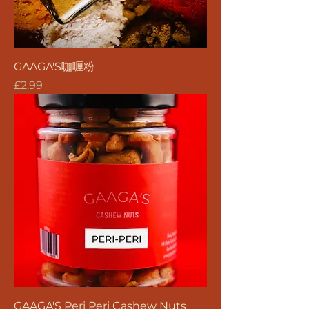
GAAGA'S咖喱粉
價格
£2.99
GAAGA'S Peri Peri Cashew Nuts