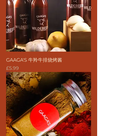
GAAGA'S 牛羚牛排烧烤酱
價格
£5.99