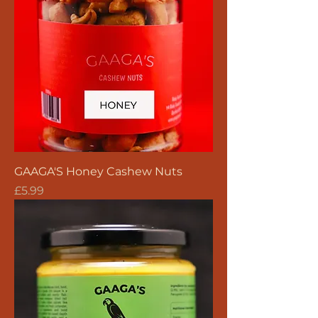
GAAGA'S Honey Cashew Nuts
價格
£5.99