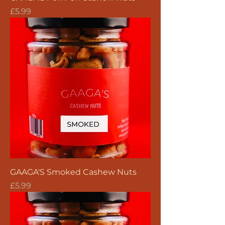
價格
£5.99
GAAGA'S Smoked Cashew Nuts
價格
£5.99