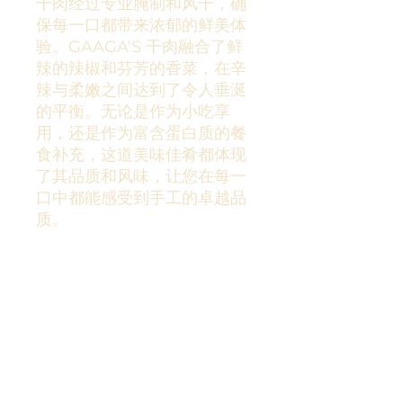
干肉经过专业腌制和风干，确
保每一口都带来浓郁的鲜美体
验。GAAGA'S 干肉融合了鲜
辣的辣椒和芬芳的香菜，在辛
辣与柔嫩之间达到了令人垂涎
的平衡。无论是作为小吃享
用，还是作为富含蛋白质的餐
食补充，这道美味佳肴都体现
了其品质和风味，让您在每一
口中都能感受到手工的卓越品
质。
GAAGA'S 干肉条
尽情享受 GAAGA'S 辣椒香菜干肉的浓
退货和退款政策
郁风味，这道美味佳肴采用达特福德最
优质的银边牛肉精心制作而成。这款优
质干肉经过专业腌制和风干，确保每一
Gaaga's Sauce 的退货和退款政策
运输信息
口都带来浓郁的鲜美体验。GAAGA'S
1. 退货