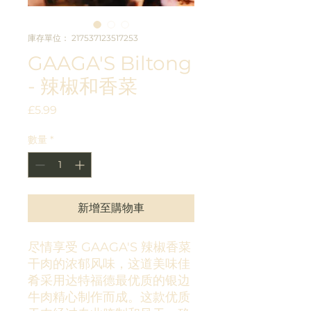
庫存單位： 217537123517253
GAAGA'S Biltong
- 辣椒和香菜
價
£5.99
格
數量
*
新增至購物車
尽情享受 GAAGA'S 辣椒香菜
干肉的浓郁风味，这道美味佳
肴采用达特福德最优质的银边
牛肉精心制作而成。这款优质