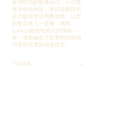
采用时尚的瓶身设计，不仅带
来浓郁的风味，更以其醒目的
设计提升您的用餐体验。让您
的餐点更上一层楼，拥抱
Gaaga眼镜蛇的大胆辣味——
每一滴都融合了对香料的热情
与烹饪艺术的精湛技艺。
产品信息
释放Gaaga眼镜蛇红辣椒辣酱的火热
退货和退款政策
本质，为香料爱好者开启一段大胆而刺
激的旅程。这款酱汁精心制作，如同阳
光成熟的红辣椒交响乐，带来浓郁而令
Gaaga's Sauce 的退货和退款政策
运输信息
人满足的辣味，回味无穷。Gaaga对
1. 退货
原汁原味的坚持，确保其口味真正贴合
我们希望您对购买的 Gaaga 酱料产品
辣椒爱好者的心，是您烹饪探险的完美
完全满意。如果您对购买的产品不满
Shipping Information for Ga
a's
ag
补充。无论是淋在玉米卷上，拌入汤
意，您可以在收到产品后 7 天内退货，
Sauce
中，还是用作大胆的蘸酱，眼镜蛇辣酱
并获得全额退款、换货或更换。
1. Shipping Methods and Delivery