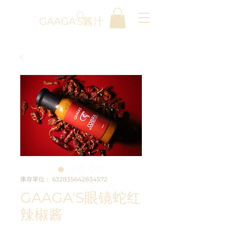
GAAGA'S酱汁
庫存單位： 632835642834572
GAAGA'S眼镜蛇红
辣椒酱