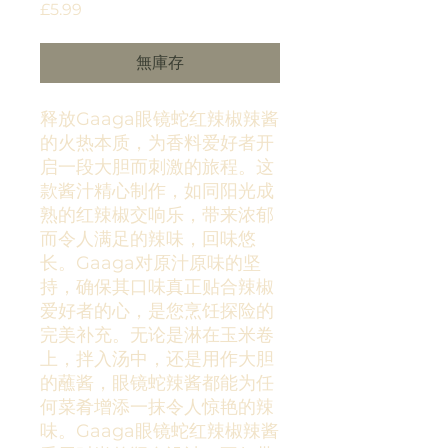
價
£5.99
格
無庫存
释放Gaaga眼镜蛇红辣椒辣酱
的火热本质，为香料爱好者开
启一段大胆而刺激的旅程。这
款酱汁精心制作，如同阳光成
熟的红辣椒交响乐，带来浓郁
而令人满足的辣味，回味悠
长。Gaaga对原汁原味的坚
持，确保其口味真正贴合辣椒
爱好者的心，是您烹饪探险的
完美补充。无论是淋在玉米卷
上，拌入汤中，还是用作大胆
的蘸酱，眼镜蛇辣酱都能为任
何菜肴增添一抹令人惊艳的辣
味。Gaaga眼镜蛇红辣椒辣酱